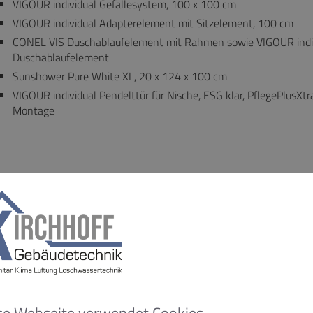
VIGOUR individual Gefällesystem, 100 x 100 cm
VIGOUR individual Adapterelement mit Sitzelement, 100 cm
CONEL VIS Duschablaufelement mit Rahmen sowie VIGOUR indivi
Duschablaufelement
Sunshower Pure White XL, 20 x 124 x 100 cm
VIGOUR individual Pendelttür für Nische, ESG klar, PflegePlusXtr
Montage
ASCHTISCH-ANLAGE
Inda Perfetto Waschtisch mit 2 Becken, 160 x 50 cm, satinierte
Auszug und Push Open-Technik, 80 x 24 x 50 cm, schwarz glän
Waschtisch-Möbel-Siphon
Zierath YourStyle PRO S Premium Kristallspiegel nach Maß, 160
GESSI Eleganza Waschitsch-Einhandmischer aus Metall Schwar