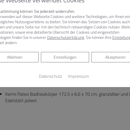
se Webseite verwendet Cookies
Zustimmung können Sie jederzeit widerrufen.
erwenden auf dieser Webseite Cookies und weitere Technologien, um Ihnen ein
C-ANLAGE
ögliches Nutzungserlebnis zu bieten. Sie können das Setzen von Cookies auch
nen und unsere Seite nur mit den technisch notwendigen Cookies nutzen. Weit
ationen, sowie eine detaillierte Übersicht der Cookies und eingesetzten
AquaClean Mera Comfort-Wand-WC-Komplettanlage, weiß-alpi
logien finden Sie in unserer
Datenschutzerklärung
. Sie können Ihre
Einstellun
Sigma Abdeckplatte 70 für 2-Mengen-Spülung aus weißem Gla
eit ändern.
Geberit Duofix Wand-WC-Montageelement mit UP-Spülkasten,
Ablehnen
Ablehnen
Einstellungen
Akzeptieren
Datenschutz
Impressum
ADHEIZKÖRPER
Kermi Pateo Badheizkörper 172,5 x 6,6 x 70 cm, glanzsilber und
Edelstahl poliert