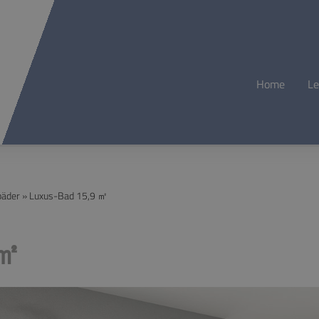
Home
Le
bäder
»
Luxus-Bad 15,9 ㎡
 ㎡