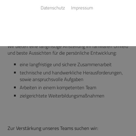
Datenschutz
Impressum
Wir suchen engagierte Mitarbeiter, die Lust auf Handwerk
und moderne Haustechnik haben. Gerne können Sie auch
unverbindlichen Kontakt zu uns aufnehmen.
Wir bieten eine langfristige Anstellung im familiären Umfeld
und beste Aussichten für die persönliche Entwicklung:
eine langfristige und sichere Zusammenarbeit
technische und handwerkliche Herausforderungen,
sowie anspruchsvolle Aufgaben
Arbeiten in einem kompetenten Team
zielgerichtete Weiterbildungsmaßnahmen
Zur Verstärkung unseres Teams suchen wir: